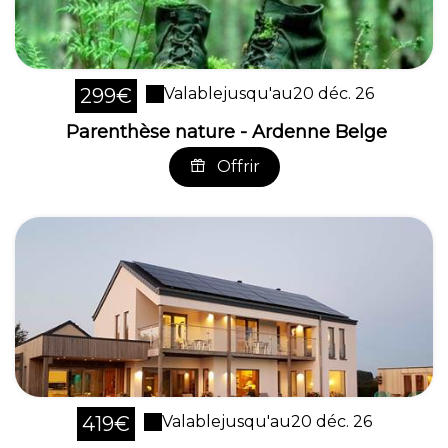
299€
Valable
jusqu'au
20 déc. 26
Parenthèse nature - Ardenne Belge
Offrir
419€
Valable
jusqu'au
20 déc. 26