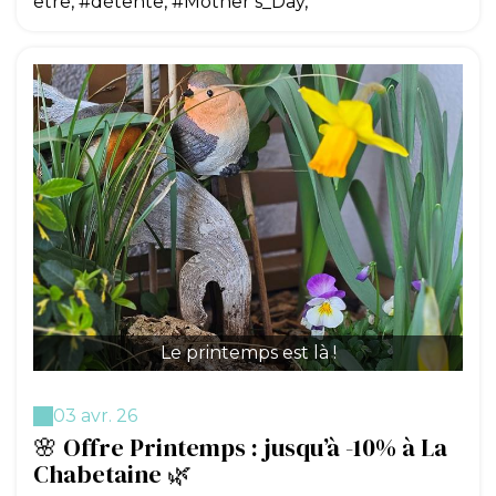
être, #détente, #Mother’s_Day,
Le printemps est là !
03 avr. 26
🌸 Offre Printemps : jusqu’à -10% à La
Chabetaine 🌿