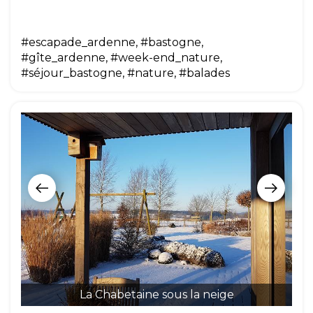
#escapade_ardenne, #bastogne,
#gîte_ardenne, #week-end_nature,
#séjour_bastogne, #nature, #balades
La Chabetaine sous la neige