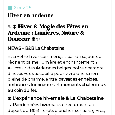
16 nov. 25
Hiver en Ardenne
✨❄️
Hiver & Magie des Fêtes en
Ardenne : Lumières, Nature &
Douceur
❄️✨
NEWS – B&B La Chabetaine
Et si votre hiver commençait par un séjour où
règnent calme, lumière et enchantement ?
Au cœur des
Ardennes belges
, notre chambre
d'hôtes vous accueille pour vivre une saison
pleine de charme, entre
paysages enneigés
,
ambiances lumineuses
et
moments chaleureux
au coin du feu
.
❄️ L'expérience hivernale à La Chabetaine
🥾
Randonnées hivernales
directement au
départ du B&B : forêts blanches, sentiers givrés,