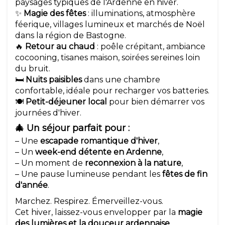
paysages typiques de l'Ardenne en hiver.
✨
Magie des fêtes
: illuminations, atmosphère
féerique, villages lumineux et marchés de Noël
dans la région de Bastogne.
🔥
Retour au chaud
: poêle crépitant, ambiance
cocooning, tisanes maison, soirées sereines loin
du bruit.
🛏️
Nuits paisibles
dans une chambre
confortable, idéale pour recharger vos batteries.
🍽️
Petit-déjeuner local
pour bien démarrer vos
journées d'hiver.
🎄 Un séjour parfait pour :
– Une
escapade romantique d'hiver
,
– Un
week-end détente en Ardenne
,
– Un moment de
reconnexion à la nature
,
– Une pause lumineuse pendant les
fêtes de fin
d'année
.
Marchez. Respirez. Émerveillez-vous.
Cet hiver, laissez-vous envelopper par la
magie
des lumières et la douceur ardennaise
.