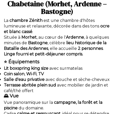
Chabetaine (Morhet, Ardenne –
Bastogne)
La
chambre Zénith
est une chambre d'hôtes
lumineuse et relaxante, décorée dans des tons
ocre
et blanc cassé
.
Située à
Morhet
, au cœur de l'
Ardenne
, à quelques
minutes de
Bastogne
, célèbre
lieu historique de la
Bataille des Ardennes
, elle accueille
2 personnes
.
Linge fourni et petit-déjeuner compris.
⭐
Équipements
Lit boxspring king size
avec surmatelas
Coin salon
,
Wi-Fi
,
TV
Salle d'eau privative
avec douche et sèche-cheveux
Terrasse abritée plein sud
avec mobilier de jardin et
café/thé offert
🌄
Vue
Vue panoramique sur la
campagne, la forêt et la
piscine
du domaine.
Cadre
calme et ressourçant
, idéal pour se détendre