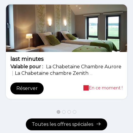
-10%
last minutes
Valable
pour
:
La Chabetaine Chambre Aurore
|
La Chabetaine chambre Zenith
...
En ce moment !
Réserver
Toutes les offres spéciales