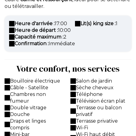
ou télétravailler.
Heure d'arrivée :
17:00
Lit(s) king size :
1
Heure de départ :
10:00
Capacité maximum :
2
Confirmation :
Immédiate
Votre confort, nos services
Bouilloire électrique
Salon de jardin
Câble - Satellite
Sèche cheveux
Chambres non
Téléphone
fumeur
Télévision écran plat
Double vitrage
Terrasse ou balcon
Douche
privatif
Draps et linges
Terrasse privative
compris
Wi-Fi
Mini-bar
Wi-Fi haut débit