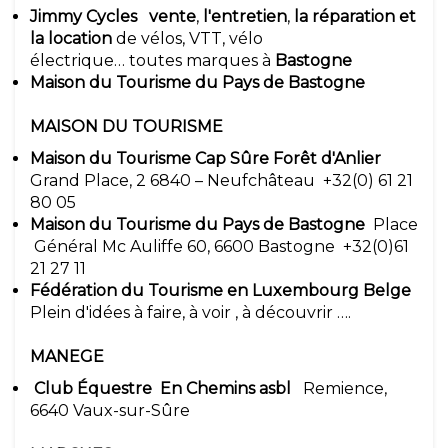
Jimmy Cycles
vente
,
l'entretien
,
la réparation et
la location
de vélos, VTT, vélo
électrique… toutes marques à
Bastogne
Maison du Tourisme du Pays de Bastogne
MAISON DU TOURISME
Maison du Tourisme Cap Sûre Forêt d'Anlier
Grand Place, 2 6840 – Neufchâteau +32(0) 61 21
80 05
Maison du Tourisme du Pays de Bastogne
Place
Général Mc Auliffe 60, 6600 Bastogne +32(0)61
21 27 11
Fédération du Tourisme en Luxembourg Belge
Plein d'idées à faire, à voir , à découvrir ….
MANEGE
Club Équestre En Chemins asbl
Remience,
6640 Vaux-sur-Sûre