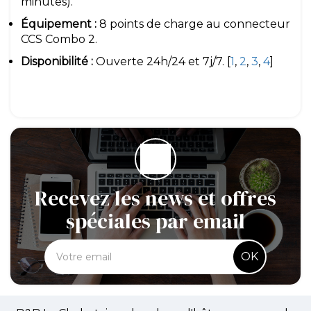
minutes).
Équipement :
8 points de charge au connecteur
CCS Combo 2.
Disponibilité :
Ouverte 24h/24 et 7j/7. [
1
,
2
,
3
,
4
]
Recevez les news et offres
spéciales par email
OK