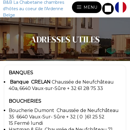
B&B La Chabetaine chambres
MENU
d'hôtes au coeur de l'Ardenne
Belge
ADRESSES UTILES
BANQUES
Banque CRELAN
Chaussée de Neufchâteau
40a, 6640 Vaux-sur-Sûre + 32 61 28 75 33
BOUCHERIES
Boucherie Dumont Chaussée de Neufchâteau
35 6640 Vaux-Sur- Sûre + 32 ( 0 )61 25 52
15 Fermé lundi
Hartman & Fils Chaussée de Neufchâteau 71