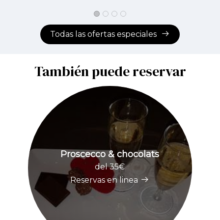
Todas las ofertas especiales
También puede reservar
Proscecco & chocolats
A
del 35€
Reservas en linea