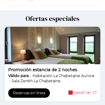
Ofertas especiales
-5%
Promoción estancia de 2 noches
Válido
para
:
Habitación La Chabetaine Aurore
|
Sala Zenith La Chabetaine
...
Hasta
31 dic. 27
Reservas en linea