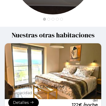
Nuestras otras habitaciones
Sala Zenith La Chabetaine
Capacidad máxima:2
del
Detalles
122€ /noche