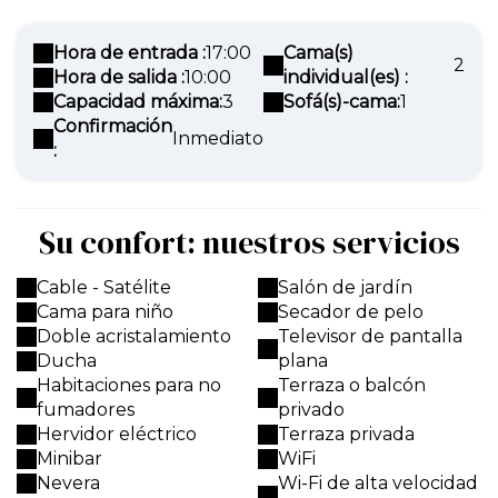
Hora de entrada :
17:00
Cama(s)
2
Hora de salida :
10:00
individual(es) :
Capacidad máxima:
3
Sofá(s)-cama:
1
Confirmación
Inmediato
:
Su confort: nuestros servicios
Cable - Satélite
Salón de jardín
Cama para niño
Secador de pelo
Doble acristalamiento
Televisor de pantalla
Ducha
plana
Habitaciones para no
Terraza o balcón
fumadores
privado
Hervidor eléctrico
Terraza privada
Minibar
WiFi
Nevera
Wi-Fi de alta velocidad