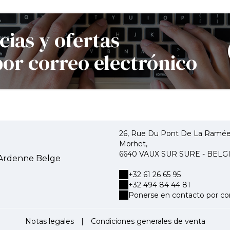
cias y ofertas
por correo electrónico
26, Rue Du Pont De La Ramée,
Morhet,
6640 VAUX SUR SURE - BELG
'Ardenne Belge
+32 61 26 65 95
+32 494 84 44 81
Ponerse en contacto por cor
Notas legales
|
Condiciones generales de venta