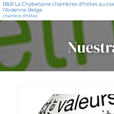
B&B La Chabetaine chambres d'hôtes au co
l'Ardenne Belge
chambre d'hôtes
Nuestr