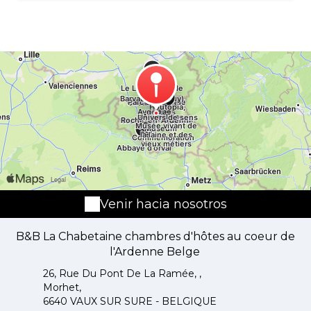
gratuitement). Retour à ses sensations... En plus,
la plaine de jeux extérieur, lovée dans un
méandre de l'Ourthe, permettra aux petits et
aux plus grands de prendre un grand bol d'air
dans un cadre privilégié : défoulement et
amusement garanti. Testez notre parcours
aventure qui vous emmènera à travers des jeux
de grimpe à rejoindre le départ d'une descente
sensationnelle grâce à un toboggan long de
plus de 30 mètres. Mais aussi le parcours
équilibre et les modules de jeux adaptés aux
plus petits! Durant la période scolaire, la
cafétéria est à votre disposition. Vous y
trouverez des plats de petite restauration pour
Venir hacia nosotros
combler les petites et les grandes faims. Et pour
ne rien oublier de cette aventure, notre
B&B La Chabetaine chambres d'hôtes au coeur de
magasin vous propose des souvenirs adaptés à
l'Ardenne Belge
tous les âges et à toutes les bourses.
26, Rue Du Pont De La Ramée, ,
Morhet,
6640 VAUX SUR SURE - BELGIQUE