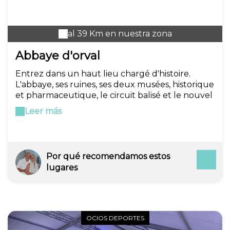
al 39 Km en nuestra zona
Abbaye d'orval
Entrez dans un haut lieu chargé d'histoire.
L'abbaye, ses ruines, ses deux musées, historique
et pharmaceutique, le circuit balisé et le nouvel
espace consacré à la célèbre trappiste vous
Leer más
plongent dans l'épopée et le quotidien des
moines cisterciens de cette prestigieuse abbaye.
Por qué recomendamos estos
lugares
OCIOS DEPORTES