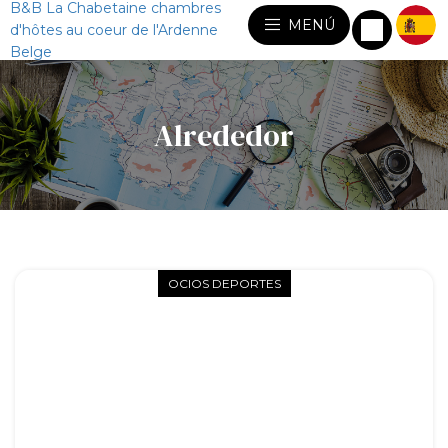
B&B La Chabetaine chambres
MENÚ
d'hôtes au coeur de l'Ardenne
Belge
Alrededor
OCIOS DEPORTES