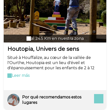
découvrir notre structure et sa philosophie qui
nous est chère. Très bonne visite et nous
l'espérons, à bientôt !
al 24.5 Km en nuestra zona
Houtopia, Univers de sens
Situé à Houffalize, au cœur de la vallée de
l'Ourthe, Houtopia est un lieu d'éveil et
d'épanouissement pour les enfants de 2 à 12
ans. Après une transformation intégrale de
Leer más
l'espace indoor, l'espace intérieur de Houtopia
est désormais dédiés au 5 sens ! 80 expériences
sensorielles à tester et à vivre, pour aller à la
rencontre du monde qui nous entoure. Venez
Por qué recomendamos estos
sentir, observer, toucher, goûter et soyez parfois
lugares
très étonnés! La visite s'effectue sans
chaussures (chaussettes spécifiques distribuées