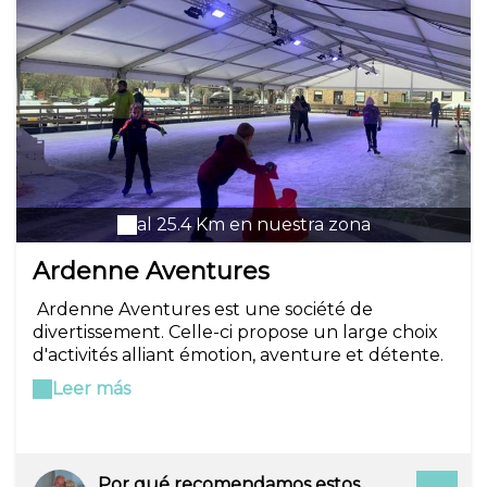
al 25.4 Km en nuestra zona
Ardenne Aventures
Ardenne Aventures est une société de
divertissement. Celle-ci propose un large choix
d'activités alliant émotion, aventure et détente.
Il est possible d'effectuer une ou plusieurs
Leer más
activités durant une même journée. La société
propose rafting, kayak, VTT, paintball, Bumper
ball, accrobranche et tir à l'arc, ainsi que kayak,
et pédalo à proximité de sa terrasse flottante .
Por qué recomendamos estos