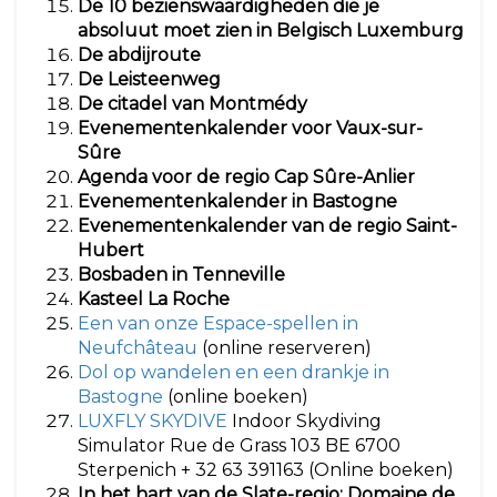
De 10 bezienswaardigheden die je
absoluut moet zien in Belgisch Luxemburg
De abdijroute
De Leisteenweg
De citadel van Montmédy
Evenementenkalender voor Vaux-sur-
Sûre
Agenda voor de regio Cap Sûre-Anlier
Evenementenkalender in Bastogne
Evenementenkalender van de regio Saint-
Hubert
Bosbaden in Tenneville
Kasteel La Roche
Een van onze Espace-spellen in
Neufchâteau
(online reserveren)
Dol op wandelen en een drankje in
Bastogne
(online boeken)
LUXFLY SKYDIVE
Indoor Skydiving
Simulator Rue de Grass 103 BE 6700
Sterpenich + 32 63 391163 (Online boeken)
In het hart van de Slate-regio: Domaine de