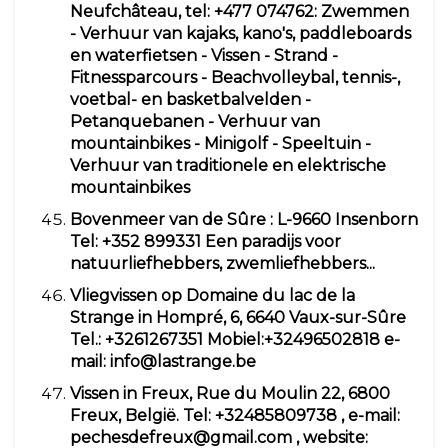
Neufchâteau, tel: +477 074762: Zwemmen
- Verhuur van kajaks, kano's, paddleboards
en waterfietsen - Vissen - Strand -
Fitnessparcours - Beachvolleybal, tennis-,
voetbal- en basketbalvelden -
Petanquebanen - Verhuur van
mountainbikes - Minigolf - Speeltuin -
Verhuur van traditionele en elektrische
mountainbikes
Bovenmeer van de Sûre
: L-9660 Insenborn
Tel: +352 899331 Een paradijs voor
natuurliefhebbers, zwemliefhebbers...
Vliegvissen op Domaine du lac de la
Strange in Hompré, 6, 6640 Vaux-sur-Sûre
Tel.:
+3261267351
Mobiel:
+32496502818
e-
mail:
info@lastrange.be
Vissen in Freux, Rue du Moulin 22, 6800
Freux, België. Tel:
+32485809738
, e-mail:
pechesdefreux@gmail.com
, website: