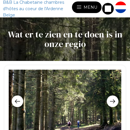
B&B La Chabetaine chambres
MENU
d'hôtes au coeur de l'Ardenne
Belge
Wat er te zien en te doen is in
onze regio