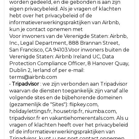
worden gedeeld, en die gebonden is aan zijn
eigen privacybeleid. Als je vragen of klachten
hebt over het privacybeleid of de
informatieverwerkingspraktijken van Airbnb,
kun je contact opnemen met
Voor inwoners van de Verenigde Staten: Airbnb,
Inc., Legal Department, 888 Brannan Street,
San Francisco, CA 94103.Voor inwoners buiten de
Verenigde Staten: Airbnb Ireland UC, Data
Protection Compliance Officer, 8 Hanover Quay,
Dublin 2, Ierland of per e-mail:
terms@airbnb.com
•
Tripadvisor
: we zijn verbonden aan Tripadvisor
waarvan de diensten toegankelijk zijn vanaf alle
volgende sites en de bijbehorende domeinen
(gezamenlijk de "Sites"): flipkey.com,
holidaylettings.fr, housetrip.fr, niumba.com,
tripadvisor.fr en vakantiehomerentals.com. Als u
vragen of klachten heeft over het privacybeleid
of de informatieverwerkingspraktijken van
Tripadvisor, kunt u per post contact opnemen