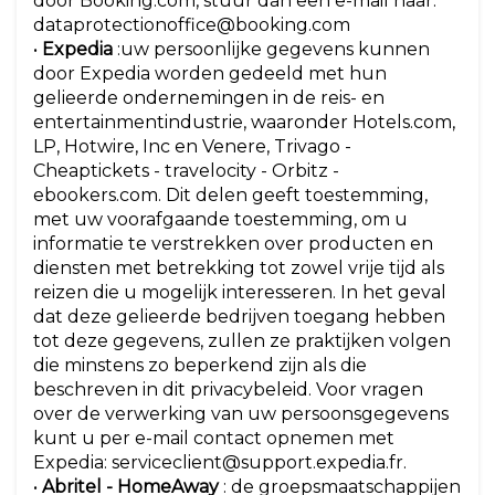
door Booking.com, stuur dan een e-mail naar:
dataprotectionoffice@booking.com
•
Expedia
:uw persoonlijke gegevens kunnen
door Expedia worden gedeeld met hun
gelieerde ondernemingen in de reis- en
entertainmentindustrie, waaronder Hotels.com,
LP, Hotwire, Inc en Venere, Trivago -
Cheaptickets - travelocity - Orbitz -
ebookers.com. Dit delen geeft toestemming,
met uw voorafgaande toestemming, om u
informatie te verstrekken over producten en
diensten met betrekking tot zowel vrije tijd als
reizen die u mogelijk interesseren. In het geval
dat deze gelieerde bedrijven toegang hebben
tot deze gegevens, zullen ze praktijken volgen
die minstens zo beperkend zijn als die
beschreven in dit privacybeleid. Voor vragen
over de verwerking van uw persoonsgegevens
kunt u per e-mail contact opnemen met
Expedia: serviceclient@support.expedia.fr.
•
Abritel - HomeAway
: de groepsmaatschappijen