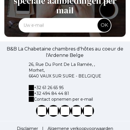
speciale aanbiedingen per
mail
OK
B&B La Chabetaine chambres d'hôtes au coeur de
l'Ardenne Belge
26, Rue Du Pont De La Ramée, ,
Morhet,
6640 VAUX SUR SURE - BELGIQUE
+32 61 26 65 95
+32 494 84 44 81
Contact opnemen per e-mail
Disclaimer
|
Algemene verkoopvoorwaarden