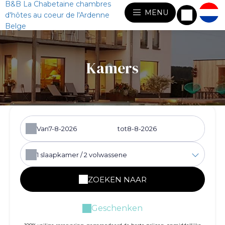
B&B La Chabetaine chambres
MENU
d'hôtes au coeur de l'Ardenne
Belge
Kamers
Van
tot
1
slaapkamer /
2
volwassene
ZOEKEN NAAR
Geschenken