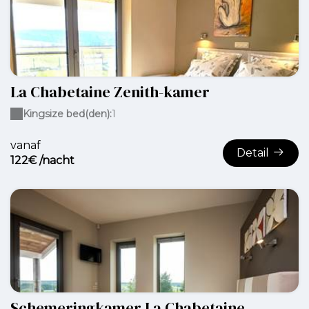
La Chabetaine Zenith-kamer
Kingsize bed(den):
1
vanaf
Detail
122€ /nacht
Schemeringkamer La Chabetaine