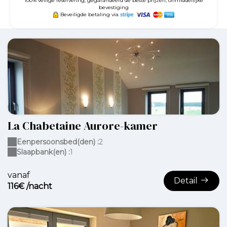
100% veilige reservering, gegarandeerd de beste prijzen, onmiddellijke
bevestiging
Beveiligde betaling via
La Chabetaine Aurore-kamer
Eenpersoonsbed(den) :
2
Slaapbank(en) :
1
vanaf
Detail
116€ /nacht