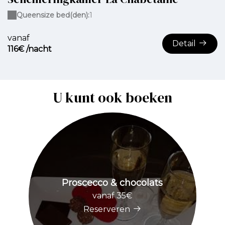
Queensize bed(den):
1
vanaf
Detail
116€ /nacht
U kunt ook boeken
Proscecco & chocolats
vanaf 35€
Reserveren