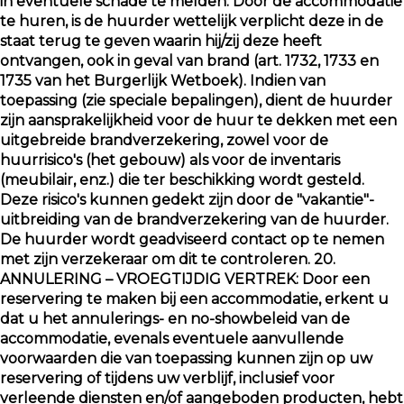
in eventuele schade te melden. Door de accommodatie
te huren, is de huurder wettelijk verplicht deze in de
staat terug te geven waarin hij/zij deze heeft
ontvangen, ook in geval van brand (art. 1732, 1733 en
1735 van het Burgerlijk Wetboek). Indien van
toepassing (zie speciale bepalingen), dient de huurder
zijn aansprakelijkheid voor de huur te dekken met een
uitgebreide brandverzekering, zowel voor de
huurrisico's (het gebouw) als voor de inventaris
(meubilair, enz.) die ter beschikking wordt gesteld.
Deze risico's kunnen gedekt zijn door de "vakantie"-
uitbreiding van de brandverzekering van de huurder.
De huurder wordt geadviseerd contact op te nemen
met zijn verzekeraar om dit te controleren. 20.
ANNULERING – VROEGTIJDIG VERTREK: Door een
reservering te maken bij een accommodatie, erkent u
dat u het annulerings- en no-showbeleid van de
accommodatie, evenals eventuele aanvullende
voorwaarden die van toepassing kunnen zijn op uw
reservering of tijdens uw verblijf, inclusief voor
verleende diensten en/of aangeboden producten, hebt