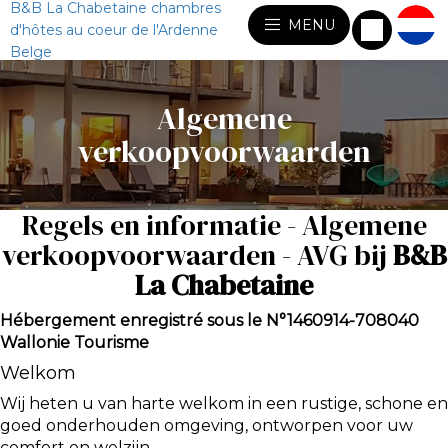
B&B La Chabetaine chambres
MENU
d'hôtes au coeur de l'Ardenne
Belge
Algemene
verkoopvoorwaarden
Regels en informatie - Algemene
verkoopvoorwaarden - AVG bij
B&B
La Chabetaine
Hébergement enregistré sous le N°1460914-708040
Wallonie Tourisme
Welkom
Wij heten u van harte welkom in een rustige, schone en
goed onderhouden omgeving, ontworpen voor uw
comfort en welzijn.