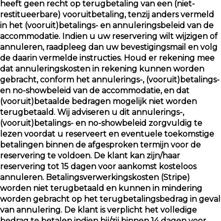
heeft geen recht op terugbetaling van een (niet-
restitueerbare) vooruitbetaling, tenzij anders vermeld
in het (vooruit)betalings- en annuleringsbeleid van de
accommodatie. Indien u uw reservering wilt wijzigen of
annuleren, raadpleeg dan uw bevestigingsmail en volg
de daarin vermelde instructies. Houd er rekening mee
dat annuleringskosten in rekening kunnen worden
gebracht, conform het annulerings-, (vooruit)betalings-
en no-showbeleid van de accommodatie, en dat
(vooruit)betaalde bedragen mogelijk niet worden
terugbetaald. Wij adviseren u dit annulerings-,
(vooruit)betalings- en no-showbeleid zorgvuldig te
lezen voordat u reserveert en eventuele toekomstige
betalingen binnen de afgesproken termijn voor de
reservering te voldoen. De klant kan zijn/haar
reservering tot 15 dagen voor aankomst kosteloos
annuleren. Betalingsverwerkingskosten (Stripe)
worden niet terugbetaald en kunnen in mindering
worden gebracht op het terugbetalingsbedrag in geval
van annulering. De klant is verplicht het volledige
bedrag te betalen indien hij/zij binnen 14 dagen voor