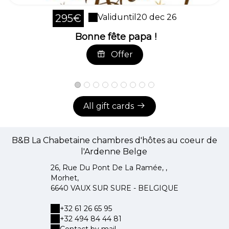
295€
Valid
until
20 dec 26
Bonne fête papa !
Offer
All gift cards
B&B La Chabetaine chambres d'hôtes au coeur de
l'Ardenne Belge
26, Rue Du Pont De La Ramée, ,
Morhet,
6640 VAUX SUR SURE - BELGIQUE
+32 61 26 65 95
+32 494 84 44 81