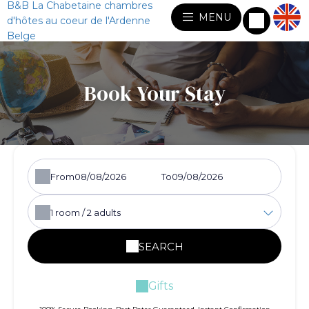
B&B La Chabetaine chambres
MENU
d'hôtes au coeur de l'Ardenne
Belge
Book Your Stay
From
To
1
room /
2
adults
SEARCH
Gifts