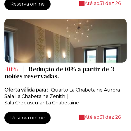
Até ao
31 dez 26
Reserva online
-10%
|
Redução de 10% a partir de 3
noites reservadas.
Oferta válida para :
Quarto La Chabetaine Aurora
|
Sala La Chabetaine Zenith
|
Sala Crepuscular La Chabetaine
|
Até ao
31 dez 26
Reserva online