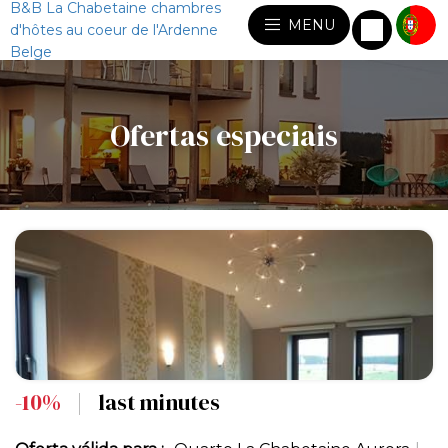
B&B La Chabetaine chambres
MENU
d'hôtes au coeur de l'Ardenne
Belge
Ofertas especiais
-10%
|
last minutes