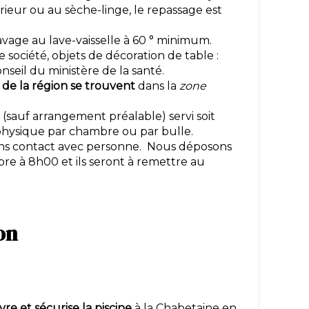
ieur ou au sèche-linge, le repassage est
 lavage au lave-vaisselle à 60 ° minimum.
 société, objets de décoration de table :
seil du ministère de la santé.
 de la région se trouvent
dans la
zone
 (sauf arrangement préalable) servi soit
n physique par chambre ou par bulle.
ns contact avec personne. Nous déposons
re à 8h00 et ils seront à remettre au
tion
re et sécurise la piscine
à la Chabetaine en