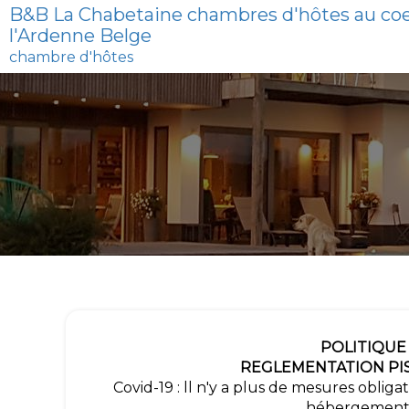
B&B La Chabetaine chambres d'hôtes au co
l'Ardenne Belge
chambre d'hôtes
POLITIQUE 
REGLEMENTATION PISC
Covid-19 : ll n'y a plus de mesures obliga
hébergements 