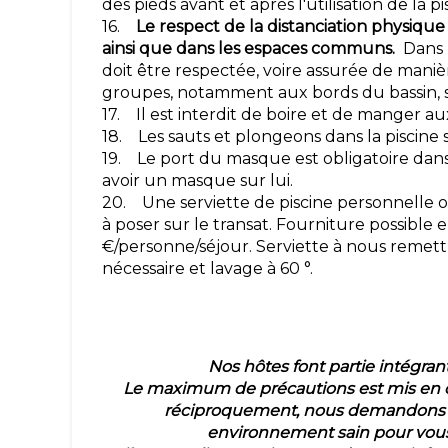
des pieds avant et après l'utilisation de la p
16.
Le respect de la distanciation physique
ainsi que dans les espaces communs.
Dans l
doit être respectée, voire assurée de mani
groupes, notamment aux bords du bassin, s
17. Il est interdit de boire et de manger au
18. Les sauts et plongeons dans la piscine 
19. Le port du masque est obligatoire dan
avoir un masque sur lui.
20. Une serviette de piscine personnelle obl
à poser sur le transat. Fourniture possible
€/personne/séjour. Serviette à nous remett
nécessaire et lavage à 60 °.
Nos hôtes font partie intégrant
Le maximum de précautions est mis en œ
réciproquement, nous demandons à
environnement sain pour vous 