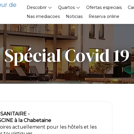
eur de
Descobrir
Quartos
Ofertas especiais
Ca
Nas imediacoes
Noticias
Reserva online
Spécial Covid 19
SANITAIRE -
INE à la Chabetaine
toires actuellement pour les hôtels et les
touristiques.