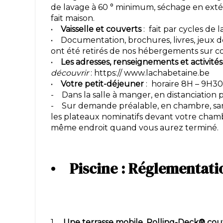
de lavage à 60 ° minimum, séchage en extér
fait maison.
•
Vaisselle et couverts
: fait par cycles de
• Documentation, brochures, livres, jeux de
ont été retirés de nos hébergements sur con
•
Les adresses, renseignements et activités
découvrir
: https:// www.lachabetaine.be
•
Votre petit-déjeuner
: horaire 8H – 9H30
- Dans la salle à manger, en distanciatio
- Sur demande préalable, en chambre, sa
les plateaux nominatifs devant votre chamb
même endroit quand vous aurez terminé.
•
Piscine : Réglementa
1.
Une terrasse mobile, Rolling-Deck® couv