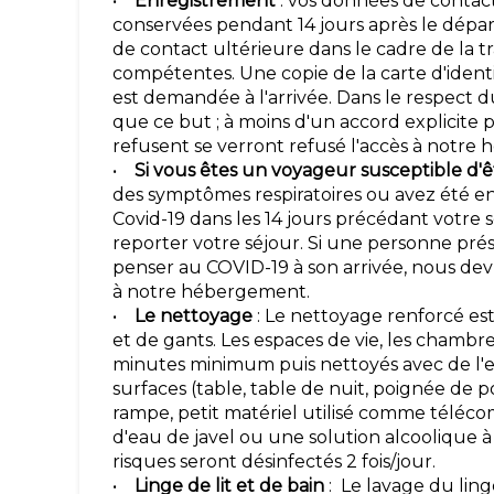
•
Enregistrement
: vos données de contact
conservées pendant 14 jours après le départ
de contact ultérieure dans le cadre de la t
compétentes. Une copie de la carte d'iden
est demandée à l'arrivée. Dans le respect
que ce but ; à moins d'un accord explicite po
refusent se verront refusé l'accès à notre
•
Si vous êtes un voyageur susceptible d'êt
des symptômes respiratoires ou avez été e
Covid-19 dans les 14 jours précédant votre 
reporter votre séjour. Si une personne pré
penser au COVID-19 à son arrivée, nous de
à notre hébergement.
•
Le nettoyage
: Le nettoyage renforcé est
et de gants. Les espaces de vie, les chambre
minutes minimum puis nettoyés avec de l'ea
surfaces (table, table de nuit, poignée de por
rampe, petit matériel utilisé comme téléco
d'eau de javel ou une solution alcoolique
risques seront désinfectés 2 fois/jour.
•
Linge de lit et de bain
: Le lavage du linge