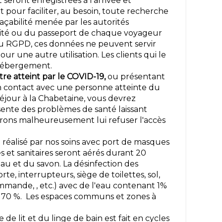
 seront enregistrées à l'arrivée et
 pour faciliter, au besoin, toute recherche
raçabilité menée par les autorités
tité ou du passeport de chaque voyageur
 du RGPD, ces données ne peuvent servir
ur une autre utilisation. Les clients qui le
 hébergement.
re atteint par le COVID-19,
ou présentant
n contact avec une personne atteinte du
séjour à la Chabetaine, vous devrez
sente des problèmes de santé laissant
vrons malheureusement lui refuser l'accès
 réalisé par nos soins avec port de masques
s et sanitaires seront aérés durant 20
u et du savon. La désinfection des
te, interrupteurs, siège de toilettes, sol,
mmande, , etc.) avec de l'eau contenant 1%
 à 70 %. Les espaces communs et zones à
 de lit et du linge de bain est fait en cycles