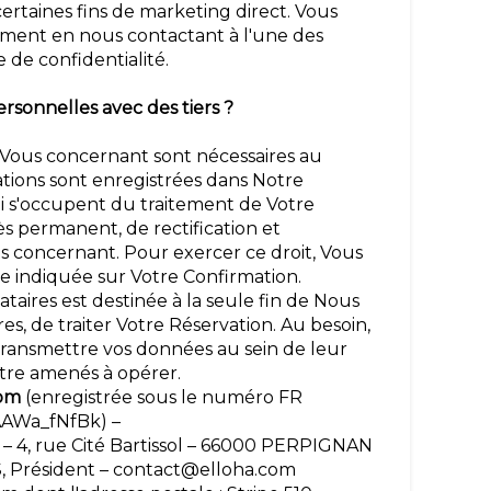
certaines fins de marketing direct. Vous
ment en nous contactant à l'une des
e de confidentialité.
onnelles avec des tiers ?
 Vous concernant sont nécessaires au
ations sont enregistrées dans Notre
ui s'occupent du traitement de Votre
ès permanent, de rectification et
us concernant. Pour exercer ce droit, Vous
se indiquée sur Votre Confirmation.
taires est destinée à la seule fin de Nous
s, de traiter Votre Réservation. Au besoin,
transmettre vos données au sein de leur
être amenés à opérer.
com
(enregistrée sous le numéro FR
AAAWa_fNfBk) –
le – 4, rue Cité Bartissol – 66000 PERPIGNAN
, Président – contact@elloha.com