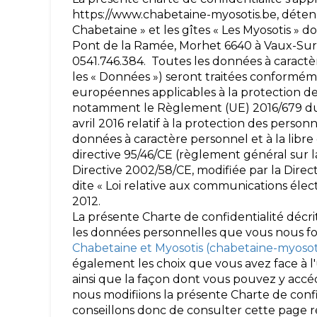
https://www.chabetaine-myosotis.be, détenu
Chabetaine » et les gîtes « Les Myosotis » do
Pont de la Ramée, Morhet 6640 à Vaux-Sur-
0541.746.384. Toutes les données à caractè
les « Données ») seront traitées conformé
européennes applicables à la protection d
notamment le Règlement (UE) 2016/679 du
avril 2016 relatif à la protection des perso
données à caractère personnel et à la libre
directive 95/46/CE (règlement général sur l
Directive 2002/58/CE, modifiée par la Direct
dite « Loi relative aux communications électr
2012.
La présente Charte de confidentialité décrit
les données personnelles que vous nous four
Chabetaine et Myosotis (chabetaine-myosot
également les choix que vous avez face à l'
ainsi que la façon dont vous pouvez y accéde
nous modifiions la présente Charte de confi
conseillons donc de consulter cette page r