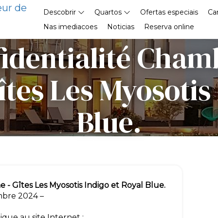
eur de
Descobrir
Quartos
Ofertas especiais
Ca
Nas imediacoes
Noticias
Reserva online
identialité Cham
îtes Les Myosotis 
Blue.
 - Gîtes Les Myosotis Indigo et Royal Blue.
mbre 2024 –
ique au site Internet :