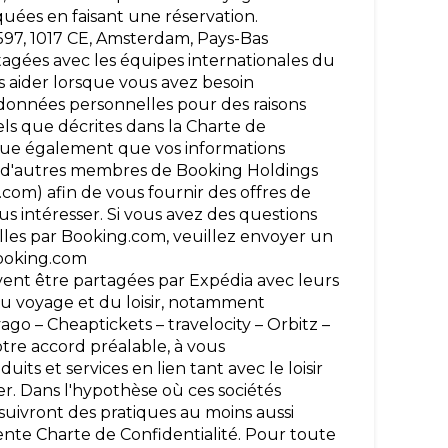
quées en faisant une réservation.
597, 1017 CE, Amsterdam, Pays-Bas
gées avec les équipes internationales du
s aider lorsque vous avez besoin
s données personnelles pour des raisons
ls que décrites dans la Charte de
ique également que vos informations
r d'autres membres de Booking Holdings
com) afin de vous fournir des offres de
s intéresser. Si vous avez des questions
lles par Booking.com, veuillez envoyer un
booking.com
ent être partagées par Expédia avec leurs
 du voyage et du loisir, notamment
vago – Cheaptickets – travelocity – Orbitz –
tre accord préalable, à vous
ts et services en lien tant avec le loisir
r. Dans l'hypothèse où ces sociétés
s suivront des pratiques au moins aussi
sente Charte de Confidentialité. Pour toute