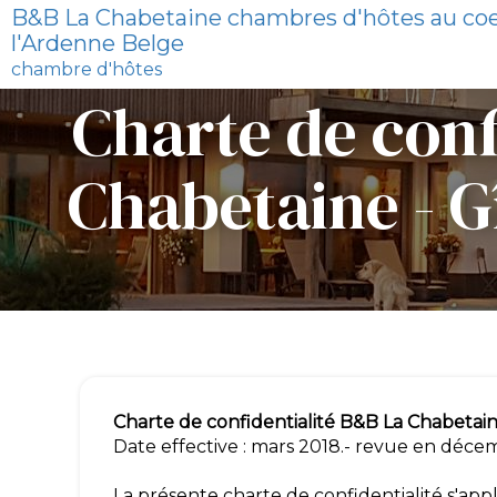
B&B La Chabetaine chambres d'hôtes au co
l'Ardenne Belge
chambre d'hôtes
Charte de conf
Chabetaine - G
Charte de confidentialité B&B La Chabetaine
Date effective : mars 2018.- revue en déce
La présente charte de confidentialité s'appl