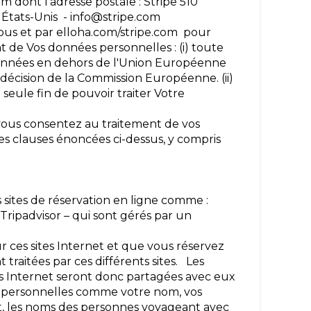
m dont l'adresse postale : Stripe 510
 États-Unis - info@stripe.com
Nous et par elloha.com/stripe.com pour
t de Vos données personnelles : (i) toute
 données en dehors de l'Union Européenne
décision de la Commission Européenne. (ii)
 seule fin de pouvoir traiter Votre
vous consentez au traitement de vos
es clauses énoncées ci-dessus, y compris
sites de réservation en ligne comme :
 Tripadvisor – qui sont gérés par un
 ces sites Internet et que vous réservez
 traitées par ces différents sites. Les
es Internet seront donc partagées avec eux
ions personnelles comme votre nom, vos
t, les noms des personnes voyageant avec