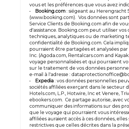
vous et les préférences que vous avez indi
•
Booking.com
: siégeant au Herengracht 
(www.booking.com). Vos données sont parta
Service Clients de Booking.com afin de vou
d'assistance. Booking.com peut utiliser vo
techniques, analytiques ou de marketing te
confidentialité de Booking.com. Cela impl
pourraient être partagées et analysées pa
Inc. (Agoda.com, Rentalcars.com and Kayak.
voyage personnalisées et qui pourraient vou
sur le traitement de vos données personne
e-mail à l'adresse : dataprotectionoffice@
•
Expedia
: vos données personnelles peuv
sociétés affiliées exerçant dans le secteur
Hotels.com, L.P., Hotwire, Inc et Venere, Tri
ebookers.com. Ce partage autorise, avec vo
communiquer des informations sur des produi
que le voyage qui pourraient vous intéresse
affiliées auraient accès à ces données, elle
restrictives que celles décrites dans la pré