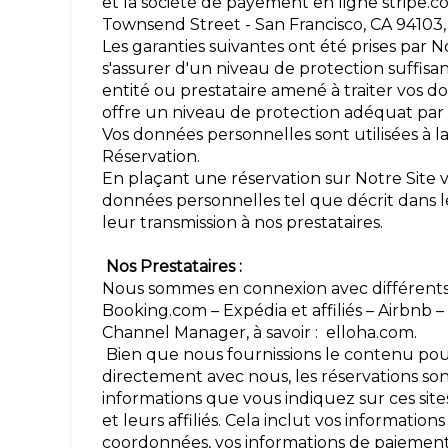
et la société de payement en ligne stripe.co
Townsend Street - San Francisco, CA 94103,
Les garanties suivantes ont été prises par 
s'assurer d'un niveau de protection suffisan
entité ou prestataire amené à traiter vos
offre un niveau de protection adéquat par 
Vos données personnelles sont utilisées à la
Réservation.
En plaçant une réservation sur Notre Site 
données personnelles tel que décrit dans l
leur transmission à nos prestataires.
Nos Prestataires :
Nous sommes en connexion avec différents 
Booking.com – Expédia et affiliés – Airbnb –
Channel Manager, à savoir : elloha.com.
Bien que nous fournissions le contenu pour
directement avec nous, les réservations sont
informations que vous indiquez sur ces sit
et leurs affiliés. Cela inclut vos informat
coordonnées, vos informations de paiemen