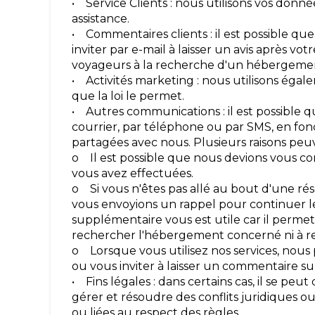
• Service Clients : nous utilisons vos donn
assistance.
• Commentaires clients : il est possible qu
inviter par e-mail à laisser un avis après vot
voyageurs à la recherche d'un hébergeme
• Activités marketing : nous utilisons égal
que la loi le permet.
• Autres communications : il est possible q
courrier, par téléphone ou par SMS, en fo
partagées avec nous. Plusieurs raisons peuv
o Il est possible que nous devions vous 
vous avez effectuées.
o Si vous n'êtes pas allé au bout d'une rése
vous envoyions un rappel pour continuer l
supplémentaire vous est utile car il permet
rechercher l'hébergement concerné ni à r
o Lorsque vous utilisez nos services, nou
ou vous inviter à laisser un commentaire sur
• Fins légales : dans certains cas, il se pe
gérer et résoudre des conflits juridiques 
ou liées au respect des règles.