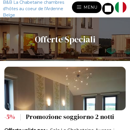
B&B La Chabetaine chambres
MENU
d'hôtes au coeur de l'Ardenne
Belge
Offerte Speciali
-5%
|
Promozione soggiorno 2 notti