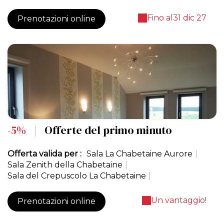
Fino al
31 dic 27
Prenotazioni online
-5%
|
Offerte del primo minuto
Offerta valida per :
Sala La Chabetaine Aurore
|
Sala Zenith della Chabetaine
|
Sala del Crepuscolo La Chabetaine
|
Un vantaggio!
Prenotazioni online