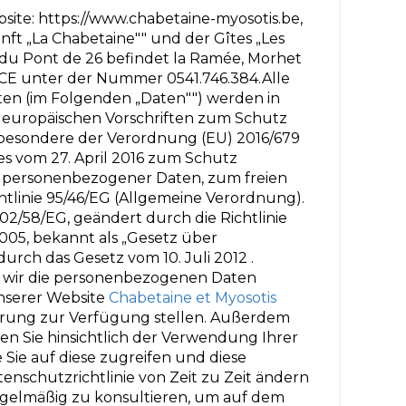
ebsite: https://www.chabetaine-myosotis.be,
t „La Chabetaine"" und der Gîtes „Les
e du Pont de 26 befindet la Ramée, Morhet
 BCE unter der Nummer 0541.746.384.Alle
en (im Folgenden „Daten"") werden in
europäischen Vorschriften zum Schutz
sbesondere der Verordnung (EU) 2016/679
s vom 27. April 2016 zum Schutz
g personenbezogener Daten, zum freien
linie 95/46/EG (Allgemeine Verordnung).
02/58/EG, geändert durch die Richtlinie
005, bekannt als „Gesetz über
rch das Gesetz vom 10. Juli 2012 .
ie wir die personenbezogenen Daten
unserer Website
Chabetaine et Myosotis
ierung zur Verfügung stellen. Außerdem
n Sie hinsichtlich der Verwendung Ihrer
ie auf diese zugreifen und diese
enschutzrichtlinie von Zeit zu Zeit ändern
egelmäßig zu konsultieren, um auf dem