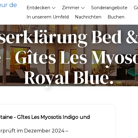
eur de
Entdecken
Zimmer
Sonderangebote
G
In unserem Umfeld
Nachrichten
Buchen
tserklärung Bed 
- Gîtes Les Myos
Royal Blue.
ne - Gîtes Les Myosotis Indigo und
berprüft im Dezember 2024 –