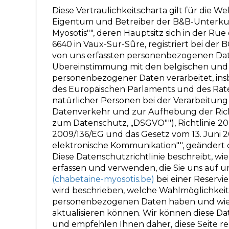
Diese Vertraulichkeitscharta gilt für die W
Eigentum und Betreiber der B&B-Unterkunf
Myosotis"", deren Hauptsitz sich in der Ru
6640 in Vaux-Sur-Sûre, registriert bei der
von uns erfassten personenbezogenen Dat
Übereinstimmung mit den belgischen und 
personenbezogener Daten verarbeitet, in
des Europäischen Parlaments und des Rate
natürlicher Personen bei der Verarbeitun
Datenverkehr und zur Aufhebung der Richt
zum Datenschutz, „DSGVO""), Richtlinie 20
2009/136/EG und das Gesetz vom 13. Juni 2
elektronische Kommunikation"", geändert du
Diese Datenschutzrichtlinie beschreibt, w
erfassen und verwenden, die Sie uns auf 
(chabetaine-myosotis.be)
bei einer Reserv
wird beschrieben, welche Wahlmöglichkeite
personenbezogenen Daten haben und wie S
aktualisieren können. Wir können diese Dat
und empfehlen Ihnen daher, diese Seite r