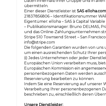
Daten innerhalb ihrer Gruppe und in allen L
übermitteln.
Einer dieser Dienstleister ist
SAS elloha.com
21837856806 – Identifikationsnummer WA
Eigentümer: elloha – SAS à Capital Variable
– Publikationsmanager: Bruno DELMAS, Pr
und das Online-Zahlungsunternehmen strip
Stripe 510 Townsend Street – San Francisco,
info@stripe.com
Die folgenden Garantien wurden von uns 
um einen ausreichenden Schutz Ihrer per
(i) Jedes Unternehmen oder jeder Dienstlei
Europäischen Union verarbeiten muss, bie
Europäischen Kommission ein angemessenes 
personenbezogenen Daten werden ausschl
Reservierung bearbeiten zu können.
Indem Sie eine Reservierung auf unserer 
Verarbeitung Ihrer personenbezogenen Da
beschrieben zu, einschließlich deren Überm
Unsere Dienstleister: