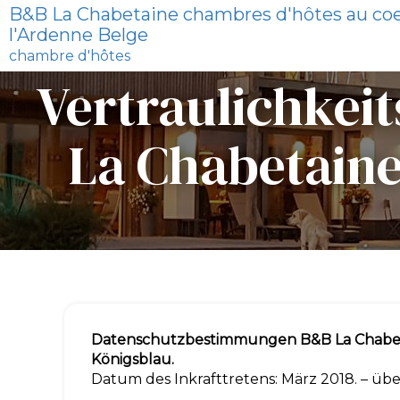
B&B La Chabetaine chambres d'hôtes au co
l'Ardenne Belge
chambre d'hôtes
Vertraulichkei
La Chabetaine 
Datenschutzbestimmungen B&B La Chabetai
Königsblau.
Datum des Inkrafttretens: März 2018. – ü