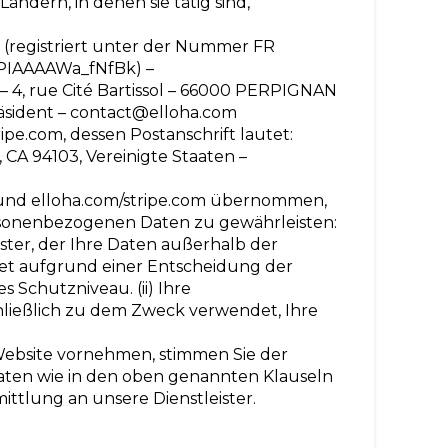
ändern, in denen sie tätig sind,
(registriert unter der Nummer FR
PIAAAAWa_fNfBk) –
 – 4, rue Cité Bartissol – 66000 PERPIGNAN
äsident – contact@elloha.com
e.com, dessen Postanschrift lautet:
 CA 94103, Vereinigte Staaten –
und elloha.com/stripe.com übernommen,
sonenbezogenen Daten zu gewährleisten:
ster, der Ihre Daten außerhalb der
tet aufgrund einer Entscheidung der
Schutzniveau. (ii) Ihre
ießlich zu dem Zweck verwendet, Ihre
Website vornehmen, stimmen Sie der
ten wie in den oben genannten Klauseln
ittlung an unsere Dienstleister.