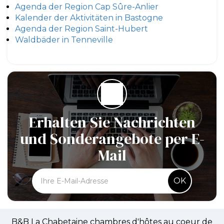
Agenda der Region Cap Sûre-Anlier
Kalender der Aktivitäten in Bastogne
Agenda der Region Saint-Hubert
Waldbäder in Tenneville
Erhalten Sie Nachrichten
und Sonderangebote per E-
Mail
OK
B&B La Chabetaine chambres d'hôtes au coeur de