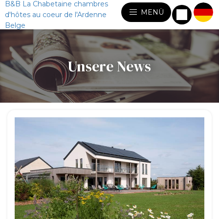
B&B La Chabetaine chambres
MENÜ
d'hôtes au coeur de l'Ardenne
Belge
Unsere News