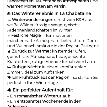
Landschaften
,
leuchtenden Atmosphären
und
warmen Momenten am Kamin
.
❄️ Das Wintererlebnis in La Chabetaine
🥾
Winterwanderungen
direkt vom B&B aus:
weiße Wälder, frostige Wege, typische
Ardennenlandschaften im Winter.
✨
Festliche Magie
: Illuminationen,
märchenhafte Atmosphäre, beleuchtete Dörfer
und Weihnachtsmärkte in der Region Bastogne.
🔥
Zurück zur Wärme
: knisternder Ofen,
gemütliche Atmosphäre, hausgemachte
Kräutertees, ruhige Abende fernab vom Lärm.
🛏️
Ruhige Nächte
in einem komfortablen
Zimmer, ideal zum Auftanken.
🍽️
Ein Frühstück aus der Region
– so starten Sie
perfekt in Ihre Wintertage.
🎄 Ein perfekter Aufenthalt für:
– Ein
romantischer Winterurlaub
– Ein
entspanntes Wochenende in den
Ardennen