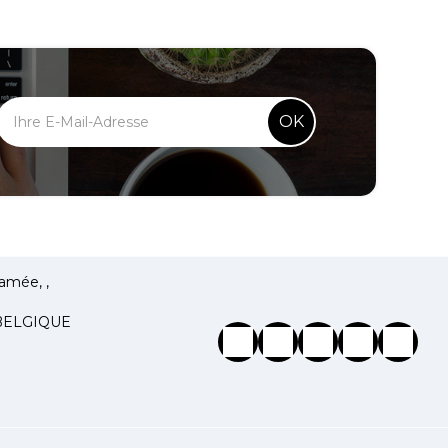
OK
amée, ,
 BELGIQUE