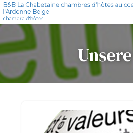
B&B La Chabetaine chambres d'hôtes au co
l'Ardenne Belge
chambre d'hôtes
Unsere