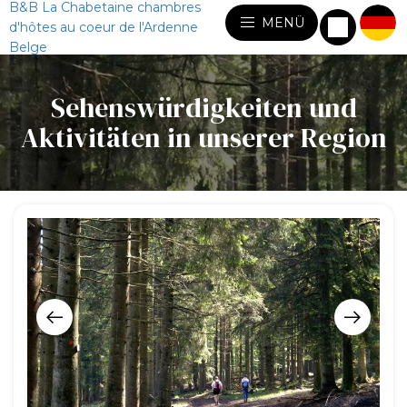
B&B La Chabetaine chambres
MENÜ
d'hôtes au coeur de l'Ardenne
Belge
Sehenswürdigkeiten und
Aktivitäten in unserer Region