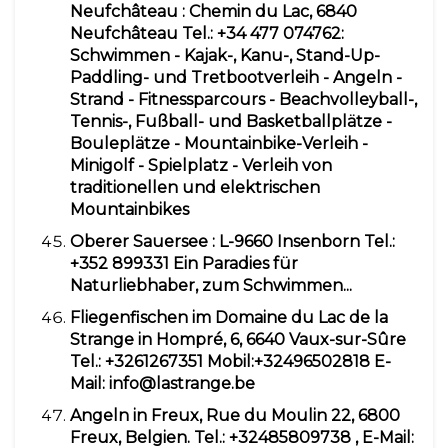
Neufchâteau
: Chemin du Lac, 6840
Neufchâteau Tel.: +34 477 074762:
Schwimmen - Kajak-, Kanu-, Stand-Up-
Paddling- und Tretbootverleih - Angeln -
Strand - Fitnessparcours - Beachvolleyball-,
Tennis-, Fußball- und Basketballplätze -
Bouleplätze - Mountainbike-Verleih -
Minigolf - Spielplatz - Verleih von
traditionellen und elektrischen
Mountainbikes
Oberer Sauersee
: L-9660 Insenborn Tel.:
+352 899331 Ein Paradies für
Naturliebhaber, zum Schwimmen...
Fliegenfischen im Domaine du Lac de la
Strange in Hompré, 6, 6640 Vaux-sur-Sûre
Tel.:
+3261267351
Mobil:
+32496502818
E-
Mail:
info@lastrange.be
Angeln in Freux, Rue du Moulin 22, 6800
Freux, Belgien. Tel.:
+32485809738
, E-Mail: