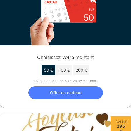
CADEAU
EUR
50
Choisissez votre montant
50 €
100 €
200 €
Chèque cadeau de 50 € valable 12 mois.
Offrir en cadeau
VALEUR
295