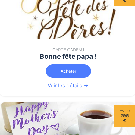
€
CARTE CADEAU
Bonne fête papa !
Acheter
Voir les détails
VALEUR
295
€