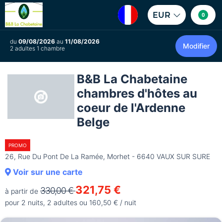
EUR
0
du
09/08/2026
au
11/08/2026
Modifier
2 adultes 1 chambre
B&B La Chabetaine
chambres d'hôtes au
coeur de l'Ardenne
Belge
PROMO
26, Rue Du Pont De La Ramée, Morhet - 6640 VAUX SUR SURE
Voir sur une carte
321,75 €
330,00 €
à partir de
pour 2 nuits, 2 adultes ou 160,50 € / nuit